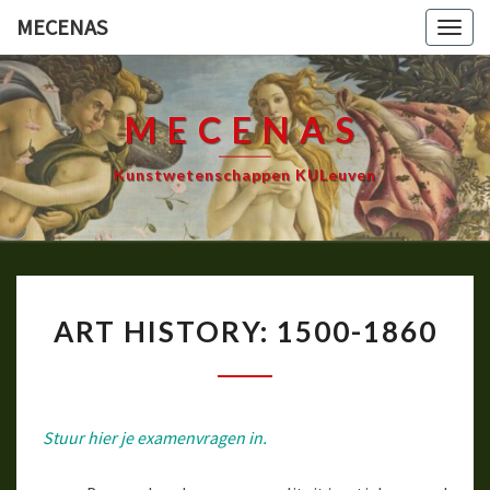
Ga
MECENAS
Togg
naar
navig
de
content
MECENAS
Kunstwetenschappen KULeuven
ART
ART HISTORY: 1500-1860
HISTORY:
1500-
1860
Stuur hier je examenvragen in.