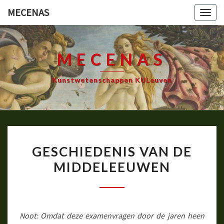
Ga
MECENAS
Togg
naar
navig
de
content
MECENAS
Kunstwetenschappen KULeuven
GESCHIEDENIS
GESCHIEDENIS VAN DE
VAN
MIDDELEEUWEN
DE
MIDDELEEUWEN
Noot: Omdat deze examenvragen door de jaren heen