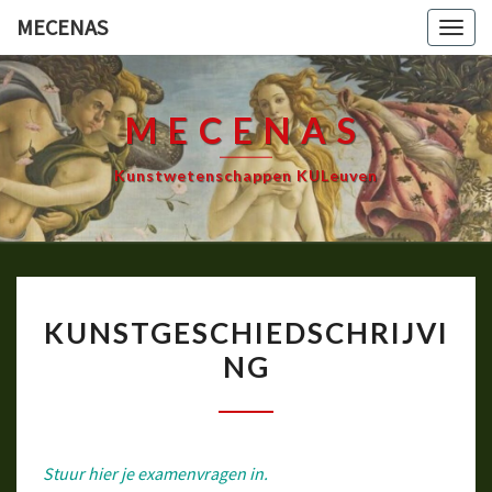
Ga
MECENAS
Togg
naar
navig
de
content
MECENAS
Kunstwetenschappen KULeuven
KUNSTGESCHIEDSCHRIJV
KUNSTGESCHIEDSCHRIJVI
NG
Stuur hier je examenvragen in.