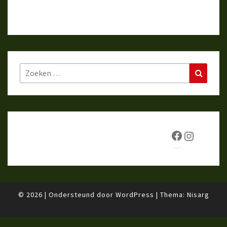
Zoeken
Zoeke
naar:
Facebook
Instagr
© 2026
|
Ondersteund door
WordPress
|
Thema:
Nisarg