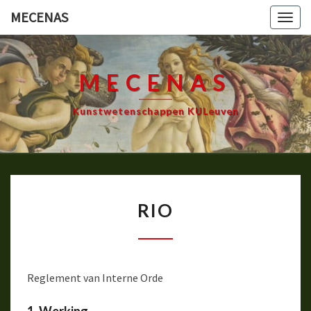
Ga
MECENAS
Togg
naar
navig
de
content
MECENAS
Kunstwetenschappen KULeuven
RIO
RIO
Reglement van Interne Orde