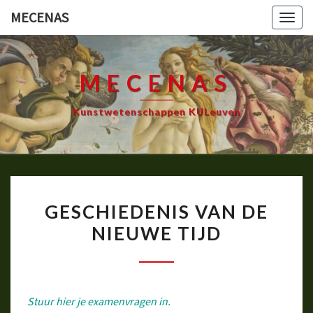
Ga
MECENAS
Togg
naar
navig
de
content
MECENAS
Kunstwetenschappen KULeuven
GESCHIEDENIS
GESCHIEDENIS VAN DE
VAN
NIEUWE TIJD
DE
NIEUWE
TIJD
Stuur hier je examenvragen in.