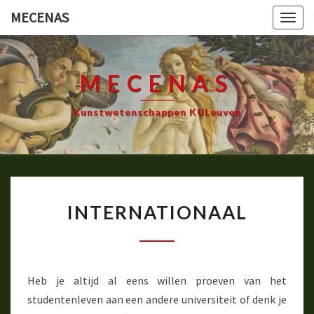
Ga
MECENAS
Togg
naar
navig
de
content
MECENAS
Kunstwetenschappen KULeuven
INTERNATIONAAL
INTERNATIONAAL
Heb je altijd al eens willen proeven van het
studentenleven aan een andere universiteit of denk je